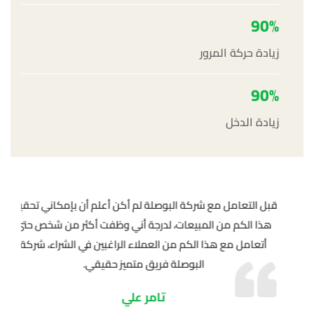
90%
زيادة حركة المرور
90%
زيادة الدخل
عم
أفضل شركة تسويق رقمي تعاملت معها على الإطلاق.
قبل 
أن
هذا
عائشة إبراهيم
ت،
أت