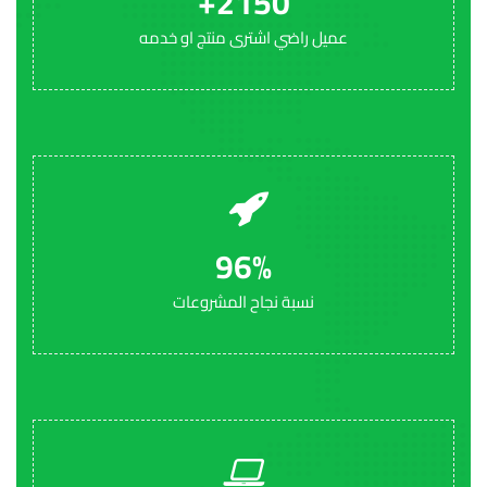
+
2150
عميل راضي اشترى منتج او خدمه
96
%
نسبة نجاح المشروعات