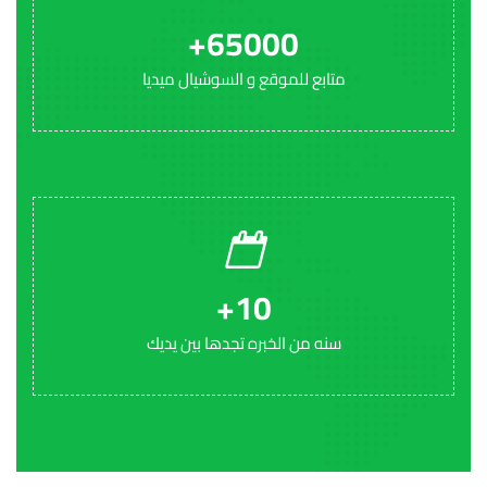
+
65000
متابع للموقع و السوشيال ميديا
+
10
سنه من الخبره تجدها بين يديك